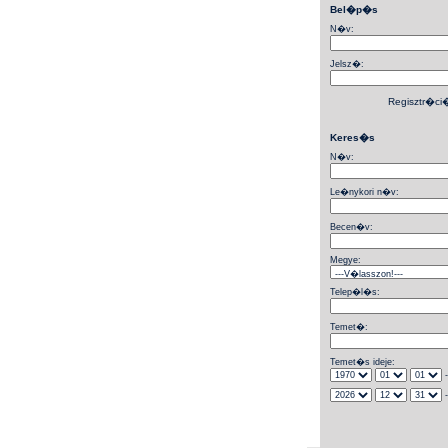
Bel�p�s
N�v:
Jelsz�:
Regisztr�ci
Keres�s
N�v:
Le�nykori n�v:
Becen�v:
Megye:
Telep�l�s:
Temet�:
Temet�s ideje:
-
-