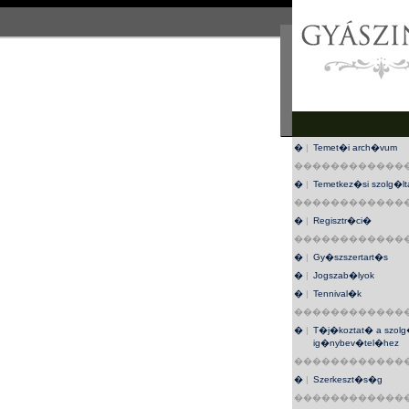
�
|
Temet�i arch�vum
������������
�
|
Temetkez�si szolg�l
������������
�
|
Regisztr�ci�
������������
�
|
Gy�szszertart�s
�
|
Jogszab�lyok
�
|
Tennival�k
������������
�
|
T�j�koztat� a szolg
ig�nybev�tel�hez
������������
�
|
Szerkeszt�s�g
������������