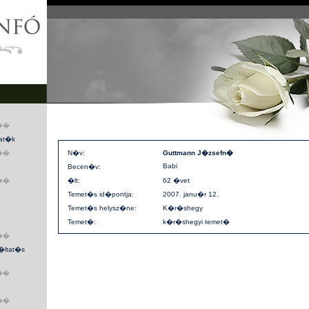
��
tat�k
��
N�v:
Guttmann J�zsefn�
Babi
Becen�v:
��
�lt:
62 �vet
Temet�s id�pontja:
2007. janu�r 12.
Temet�s helysz�ne:
K�r�shegy
Temet�:
k�r�shegyi temet�
��
�ltat�s
��
��